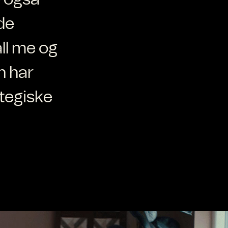
de
ll me og
n har
ategiske