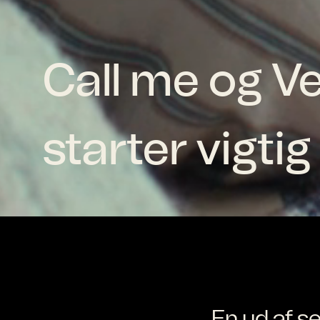
Call me og Ve
starter vigti
En ud af s