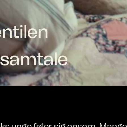
ntilen
g samtale
eks unge føler sig ensom. Mang