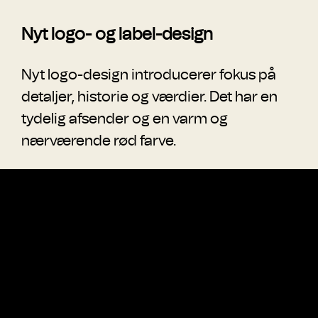
Nyt logo- og label-design
Nyt logo-design introducerer fokus på
detaljer, historie og værdier. Det har en
tydelig afsender og en varm og
nærværende rød farve.
Det nye label-design har folie inspireret af
Nyhedsbrev
slagterpapir. Et mønster der minder om
Tilmeld dig her
kødnet og traditionelle, takkede kanter.
Samtidig fremhæves USP på
indpakningen.